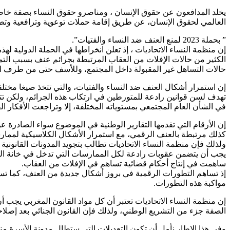
العالمي لحقوق الإنسان، عن طريق إقامة حملات توعوية وترافعية وتض
” بحملة 2023 لمنع العنف ضد النساء والفتيات”.
إن منظمة النساء الاتحاديات ، إذ تعلن انخراطها في الحملة الدولية 
الكثير من حالات الإفلات من العقاب المرتبطة بجرائم عنف بسبب التم
حالات التساهل غير المقبولة داخل المجتمع، وللأسف حتى من طرف الضح
إن استمرار أشكال العنف ضد النساء والفتيات، والتي تتخذ صيغا مختلفة
تهدف لسن قوانين رادعة للمتورطين في ارتكاب هذه الجرائم، ولكن ت
في الشأن العام المجتمعي بمستوياته المختلفة، إلا وتراجعت الأفكار الق
إن الأرقام التي تقدمها التقارير الوطنية في الموضوع سواء الصادرة
كذلك مرتبطة بالعنف الرقمي، مع استمرار الأشكال الكلاسيكية لممار
ولذلك فإن منظمة النساء الاتحاديات تطالب بتجويد المدونات القانونية
يجب أن يتضمن عقوبات رادعة لكل الممارسات التي تدخل في خانة العن
ساهمت في إنتاج أحكام قضائية تساهم في الإفلات من العقاب.
إذ تساهم التطورات الرقمية في بروز أشكال جديدة من العنف، كما تسهل
مواكبة هذه التطورات.
إن منظمة النساء الاتحاديات تعتبر أن كل مواد القانون المغربي يجب أن
الصفة جزء من التشريع الوطني، ولذلك فإن القانون الجنائي بعد إصلا
وفي هذا الإطار نأمل أن تكون التعديلات التي ستطال مدونة الأسرة 