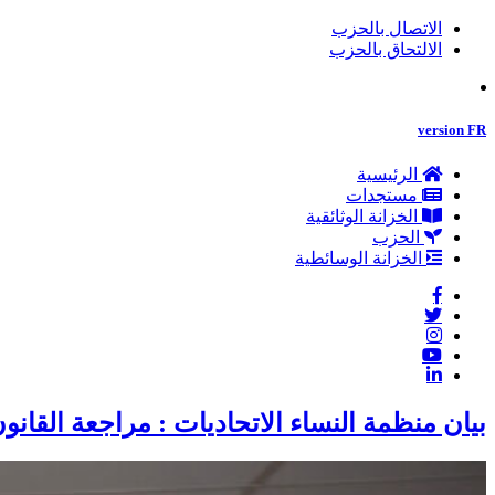
الاتصال بالحزب
الالتحاق بالحزب
version FR
الرئيسية
مستجدات
الخزانة الوثائقية
الحزب
الخزانة الوسائطية
بيان منظمة النساء الاتحاديات : مراجعة القان