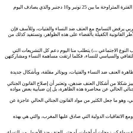
يخلد المدافعون عن حقوق الإنسان ، ومناصرو حقوق النساء بصفة خاصة الأيام الأممية لمناهضة العنف ضد النساء والفتيات لمدة 16 يوما، في الفترة المتراوحة ما بين 25 نونبر و10 دجنبر والذي يصادف اليوم
 مغربي يرفض التسامح مع العنف ضد النساء والفتيات، وللأسف فإن
 القانونية الكفيلة بالقضاء على هذه الظواهر، وتستفيد كذلك من
 النوع الاجتماعي ،،،) يتطلب منا اليوم دعم كل التشريعات التي
لثقافي والسياسي للنساء، فكلما ارتقت مساهمة النساء ومشاركتهن
هرة العنف ضد النساء والفتيات، وبوتائر مقلقة، وبأشكال جديدة
مييز شكلا من أشكال العنف ضدهن، وتعتبر أن إصلاح القانون الجنائي
جنائي الحالي عن محاصرة هذه الظاهرة، بل إن ضبابية بعض مواده
، وهو ما جعل الكثير من مواد القانون الجنائي الحالي عاجزة عن
مع الاتفاقيات الدولية التي صادق عليها المغرب، والتي هي بهذه
ء سواء كن زوجات أو أخوات، أو حتى العنف ضد الأصول من النساء،