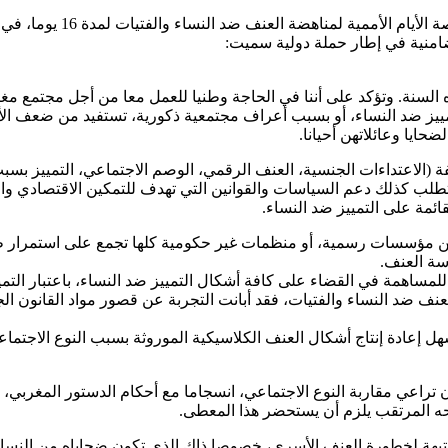
امنية في إطار حملة دولية سميت:
لهذه السنة. وتؤكد على أننا في الحاجة وطنيا للعمل معا من أجل مجتمع
ييز ضد النساء، أو بسبب أعراف مجتمعية ذكورية، تستفيد من ضعف الأطر
ايا وعائلاتهن أحيانا.
 (الاعتداءات الجنسية، العنف الرقمي، الوصم الاجتماعي، التمييز بسبب
تطلب كذلك دعم السياسات والقوانين التي تهدف للتمكين الاقتصادي وا
ائمة على التمييز ضد النساء.
 عن مؤسسات رسمية، أو منظمات غير حكومية كلها تجمع على استمرار ظا
سة العنف.
 للمساهمة في القضاء على كافة أشكال التمييز ضد النساء، باعتبار الت
ف ضد النساء والفتيات، فقد أبانت التجربة عن قصور مواد القانون ال
 إعادة إنتاج أشكال العنف الكلاسيكية الموروثة بسبب النوع الاجتماعي
 تراعي مقاربة النوع الاجتماعي، انسجاما مع أحكام الدستور المغربي، و
حه المرتقب يلزم أن يستحضر هذا المعطى.
منتبهة لخطورة العنف الأسري، خصوصا ذاك الذي تكون ضحاياه من النسا