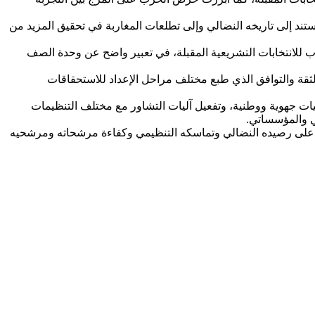
ستند إلى تاريخه النضالي وإلى تطلعات المغاربة في تحقيق المزيد من
انتخابات التشريعية المقبلة، في تعبير واضح عن وحدة الصف
لثقة والتوافق الذي طبع مختلف مراحل الإعداد للاستحقاقات
الحزب استعدادا لانتخابات شتنبر 2026، والتي شملت عقد لقاءات وملتقيات جهوية ووطنية، وتفعيل آليات التشاور مع مختلف التنظيمات
ي والمؤسساتي.
عولا على رصيده النضالي وتماسكه التنظيمي وكفاءة مرشحاته ومرشحيه