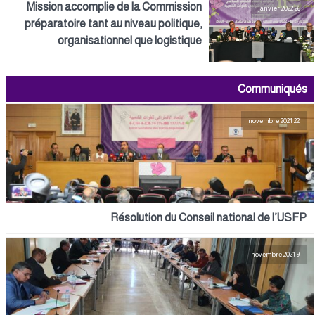
Mission accomplie de la Commission
26 janvier 2022
préparatoire tant au niveau politique,
organisationnel que logistique
Communiqués
22 novembre 2021
Résolution du Conseil national de l’USFP
9 novembre 2021