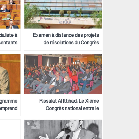
ialiste à
Examen à distance des projets
sentants
de résolutions du Congrès
res de la
ransition
ducation
ationale
rogramme
Rissalat Al Ittihad: Le XIème
comprend
Congrès national entre le
stant du
dynamisme ittihadi et
ment par
l’opportunisme de la rapine
du monde
rural