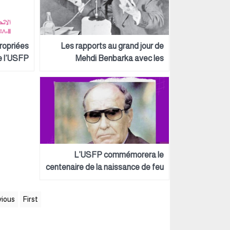
ropriées
Les rapports au grand jour de
e l’USFP
Mehdi Benbarka avec les
dirigeants et les leaders des
mouvements de Libération à
travers le monde parlent pour lui
L’USFP commémorera le
centenaire de la naissance de feu
Abderrahim Bouabid
vious
First