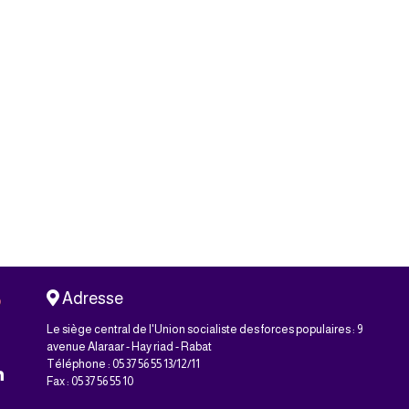
Adresse
Le siège central de l'Union socialiste des forces populaires : 9
avenue Alaraar - Hay riad - Rabat
Téléphone : 05 37 56 55 13/12/11
Fax : 05 37 56 55 10