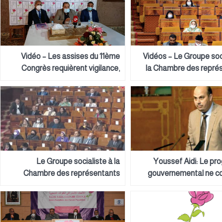
Vidéo – Les assises du 11ème
Vidéos – Le Groupe soc
Congrès requièrent vigilance,
la Chambre des repré
rigueur et aptitude à répondre
interpelle les minist
aux questions insistantes de la
Justice, de la T
société
numérique et de l’E
n
Le Groupe socialiste à la
Youssef Aidi: Le p
Chambre des représentants
gouvernemental ne 
interpelle le gouvernement à
aucune mesure atte
propos des problèmes de visas
sérieux du gouverne
pour les transporteurs
rapport aux attentes 
professionnels marocains