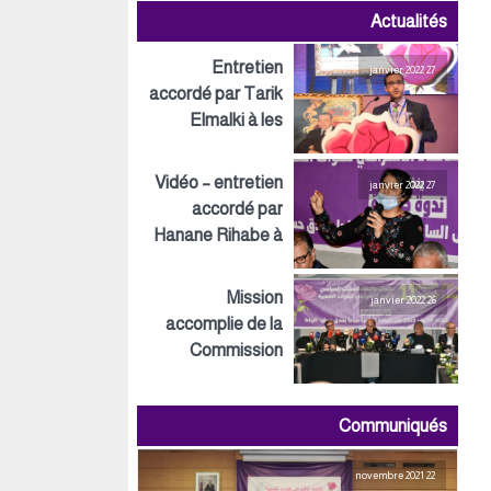
Actualités
Entretien
27 janvier 2022
accordé par Tarik
Elmalki à les
Inspirations ECO
Vidéo – entretien
27 janvier 2022
accordé par
Hanane Rihabe à
LeSiteInfo
Mission
26 janvier 2022
accomplie de la
Commission
préparatoire tant
au niveau
Communiqués
politique,
organisationnel
22 novembre 2021
que logistique