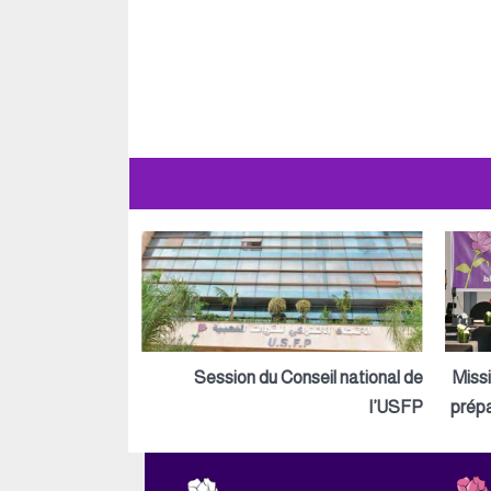
Session du Conseil national de
Miss
l’USFP
prépa