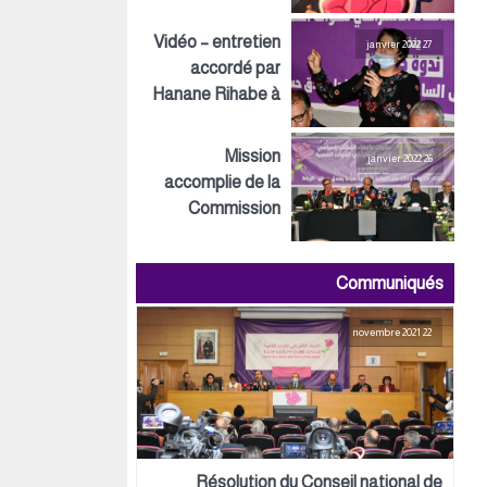
Inspirations ECO
Vidéo – entretien
27 janvier 2022
accordé par
Hanane Rihabe à
LeSiteInfo
Mission
26 janvier 2022
accomplie de la
Commission
préparatoire tant
au niveau
Communiqués
politique,
organisationnel
22 novembre 2021
que logistique
Résolution du Conseil national de