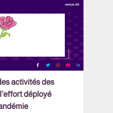
version AR
des activités des
’effort déployé
 pandémie