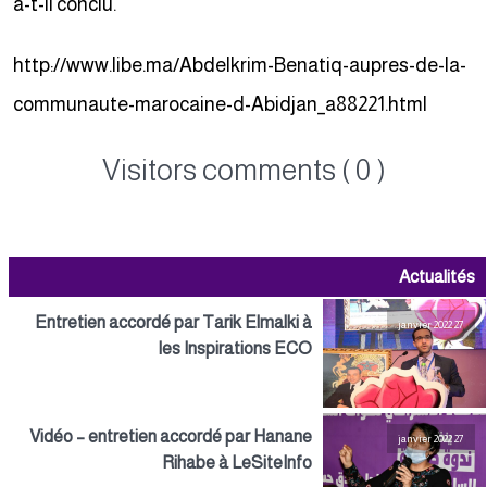
a-t-il conclu.
http://www.libe.ma/Abdelkrim-Benatiq-aupres-de-la-
communaute-marocaine-d-Abidjan_a88221.html
Visitors comments ( 0 )
Actualités
Entretien accordé par Tarik Elmalki à
27 janvier 2022
les Inspirations ECO
Vidéo – entretien accordé par Hanane
27 janvier 2022
Rihabe à LeSiteInfo