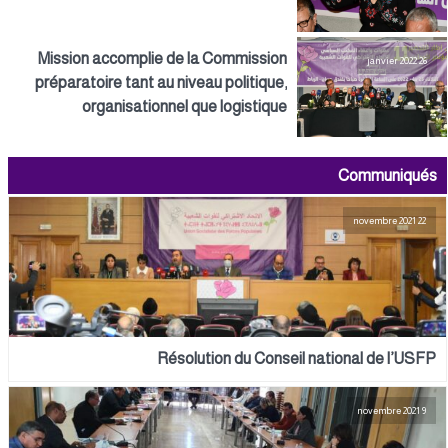
Mission accomplie de la Commission
26 janvier 2022
préparatoire tant au niveau politique,
organisationnel que logistique
Communiqués
22 novembre 2021
Résolution du Conseil national de l’USFP
9 novembre 2021