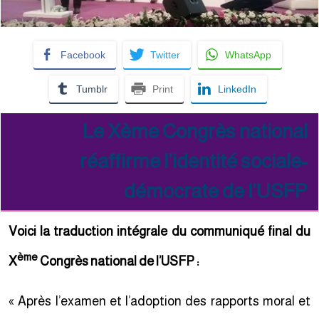
Facebook
Twitter
WhatsApp
Tumblr
Print
LinkedIn
Le Xème Congrès national
réaffirme l’identité sociale-
démocrate de l’USFP
Voici la traduction intégrale du communiqué final du
ème
X
Congrès national de l’USFP :
« Après l’examen et l’adoption des rapports moral et