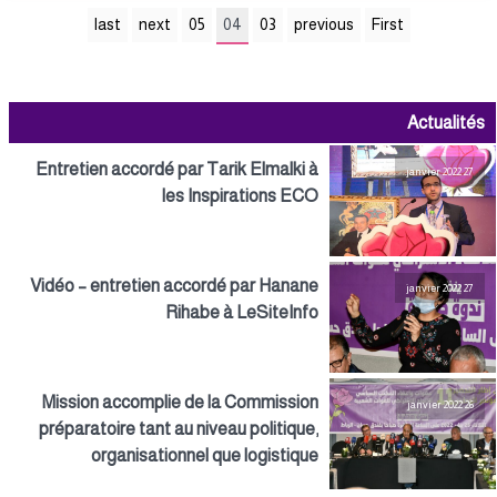
last
next
05
04
03
previous
First
Actualités
Entretien accordé par Tarik Elmalki à
27 janvier 2022
les Inspirations ECO
Vidéo – entretien accordé par Hanane
27 janvier 2022
Rihabe à LeSiteInfo
Mission accomplie de la Commission
26 janvier 2022
préparatoire tant au niveau politique,
organisationnel que logistique