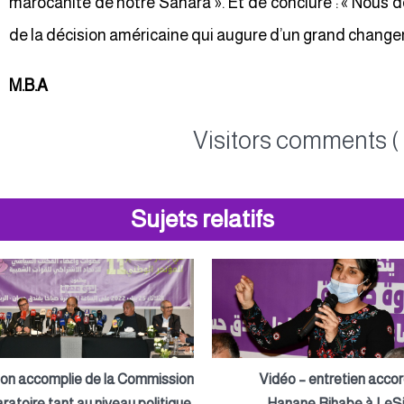
marocanité de notre Sahara ». Et de conclure : « Nous de
de la décision américaine qui augure d’un grand changem
M.B.A
Visitors comments ( 
Sujets relatifs
ion accomplie de la Commission
Vidéo – entretien acco
ratoire tant au niveau politique,
Hanane Rihabe à LeSi