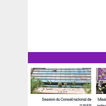
Session du Conseil national de
Miss
l’USFP
prépa