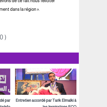
vons de ce fait nous féliciter
ent dans la région ».
0 )
rdé par
Entretien accordé par Tarik Elmalki à
teInfo
les Inspirations ECO