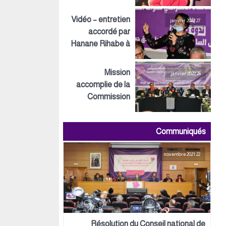
Inspirations ECO
Vidéo – entretien
27 janvier 2022
accordé par
Hanane Rihabe à
LeSiteInfo
Mission
26 janvier 2022
accomplie de la
Commission
préparatoire tant
au niveau
Communiqués
politique,
organisationnel
22 novembre 2021
que logistique
Résolution du Conseil national de