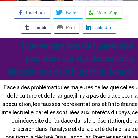
Facebook
Twitter
WhatsApp
Tumblr
Print
LinkedIn
Intervenant lors de l’université
populaire sur «La démocratie
linguistique et culturelle au Maroc»
« Face à des problématiques majeures, telles que celles
de la culture et de la langue, il n’y a pas de place pour l
spéculation, les fausses représentations et l’intoléranc
intellectuelle, car elles sont liées aux intérêts du pays, c
qui nécessite de l’audace dans la présentation, de l
précision dans l’analyse et de la clarté de la prise d
position », a déclaré Driss Lachguar, Premier secrétair