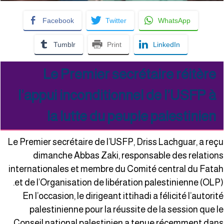
Facebook
Twitter
WhatsApp
Tumblr
Print
LinkedIn
Le Premier secrétaire réitère
l’appui inconditionnel de l’USFP à
la lutte du peuple palestinien
Le Premier secrétaire de l’USFP, Driss Lachguar, a reç
dimanche Abbas Zaki, responsable des relation
internationales et membre du Comité central du Fata
et de l’Organisation de libération palestinienne (OLP)
En l’occasion, le dirigeant ittihadi a félicité l’autorit
palestinienne pour la réussite de la session que l
Conseil national palestinien a tenue récemment dan