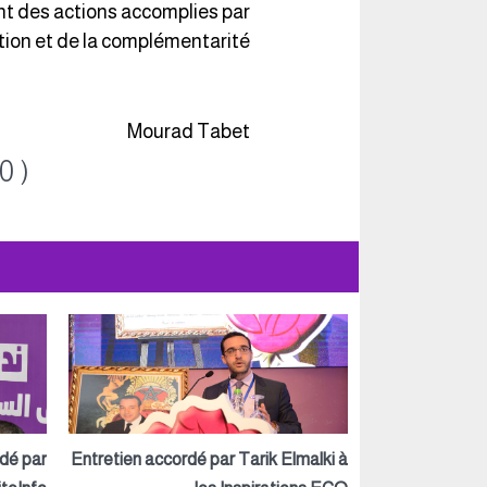
nt des actions accomplies par
tion et de la complémentarité.
Mourad Tabet
0 )
rdé par
Entretien accordé par Tarik Elmalki à