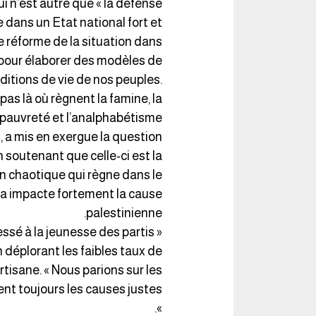
ui n’est autre que « la défense
e dans un Etat national fort et
 réforme de la situation dans
t pour élaborer des modèles de
itions de vie de nos peuples.
pas là où règnent la famine, la
pauvreté et l’analphabétisme ».
 a mis en exergue la question
n soutenant que celle-ci est la
on chaotique qui règne dans le
a impacte fortement la cause
palestinienne.
dressé à la jeunesse des partis
 déplorant les faibles taux de
rtisane. « Nous parions sur les
nent toujours les causes justes
».