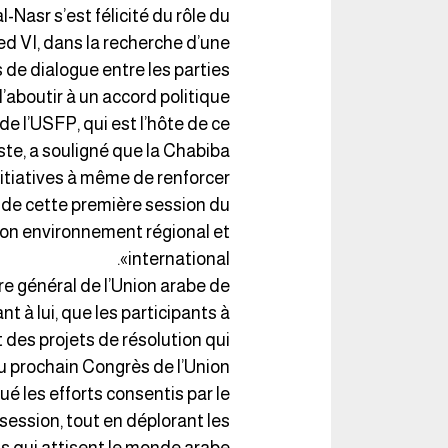
-Nasr s’est félicité du rôle du
d VI, dans la recherche d’une
s de dialogue entre les parties
’aboutir à un accord politique.
de l’USFP, qui est l’hôte de ce
ste, a souligné que la Chabiba
nitiatives à même de renforcer
an de cette première session du
 son environnement régional et
international».
e général de l’Union arabe de
nt à lui, que les participants à
des projets de résolution qui
 prochain Congrès de l’Union.
ué les efforts consentis par le
session, tout en déplorant les