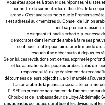
«Vous êtes appelés à trouver des réponses réalistes 
permettre de surmonter les difficultés de la conj
arabe ». C’est avec ces mots que le Premier secréta
s’est adressé aux membres du Conseil de l’Union arabe
tient sa première session à
Le dirigeant ittihadi a exhorté la jeunesse
démocrates dans le monde arabe à faire ses preuves
continuer la lutte pour faire sortir le monde d
lesquels il se débat surtout depuis les r
Selon lui, ces révolutions ont, certes, exprimé le profo
et les aspirations des peuples arabes à plus de libe
responsabilité exige également de reconnaîtr
détournées de leurs objectifs », a-t-il martelé à l’ouve
l’Union arabe de la jeunesse socialiste tenu mercre
l’USFP en présence notamment de l’ambassadeur de 
Choubki et de l’ambassadeur de Libye Abdelmajid Seif 
des agendas politiques qui attisent les divisions et les 