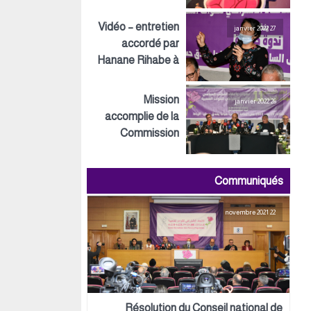
Inspirations ECO
Vidéo – entretien
27 janvier 2022
accordé par
Hanane Rihabe à
LeSiteInfo
Mission
26 janvier 2022
accomplie de la
Commission
préparatoire tant
au niveau
Communiqués
politique,
organisationnel
22 novembre 2021
que logistique
Résolution du Conseil national de