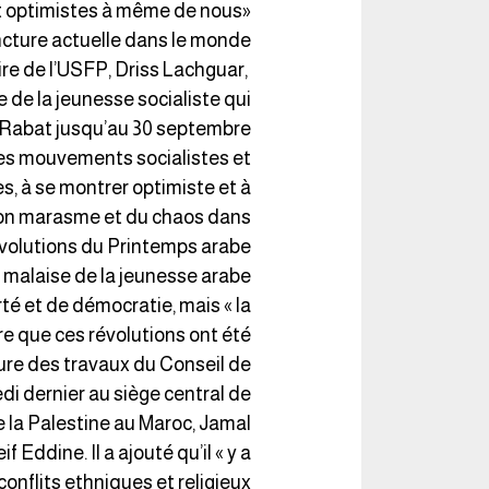
et optimistes à même de nous
oncture actuelle dans le monde
ire de l’USFP, Driss Lachguar,
 de la jeunesse socialiste qui
 Rabat jusqu’au 30 septembre.
 des mouvements socialistes et
, à se montrer optimiste et à
e son marasme et du chaos dans
évolutions du Printemps arabe.
nd malaise de la jeunesse arabe
rté et de démocratie, mais « la
e que ces révolutions ont été
rture des travaux du Conseil de
di dernier au siège central de
la Palestine au Maroc, Jamal
Eddine. Il a ajouté qu’il « y a
conflits ethniques et religieux