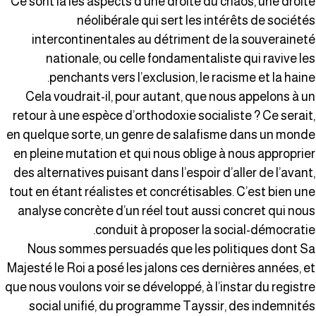
Ce sont là les aspects d’une droite du chaos, une droit
néolibérale qui sert les intérêts de société
intercontinentales au détriment de la souverainet
nationale, ou celle fondamentaliste qui ravive le
penchants vers l’exclusion, le racisme et la haine
Cela voudrait-il, pour autant, que nous appelons à u
retour à une espèce d’orthodoxie socialiste ? Ce serait
en quelque sorte, un genre de salafisme dans un mond
en pleine mutation et qui nous oblige à nous approprie
des alternatives puisant dans l’espoir d’aller de l’avant
tout en étant réalistes et concrétisables. C’est bien un
analyse concrète d’un réel tout aussi concret qui nou
conduit à proposer la social-démocratie
Nous sommes persuadés que les politiques dont S
Majesté le Roi a posé les jalons ces dernières années, e
que nous voulons voir se développé, à l’instar du registr
social unifié, du programme Tayssir, des indemnité