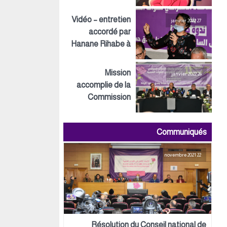
Inspirations ECO
Vidéo – entretien
27 janvier 2022
accordé par
Hanane Rihabe à
LeSiteInfo
Mission
26 janvier 2022
accomplie de la
Commission
préparatoire tant
au niveau
Communiqués
politique,
organisationnel
22 novembre 2021
que logistique
Résolution du Conseil national de