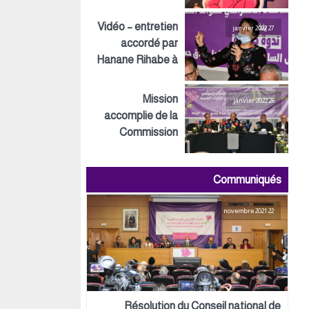
Inspirations ECO
Vidéo – entretien
27 janvier 2022
accordé par
Hanane Rihabe à
LeSiteInfo
Mission
26 janvier 2022
accomplie de la
Commission
préparatoire tant
au niveau
Communiqués
politique,
organisationnel
22 novembre 2021
que logistique
Résolution du Conseil national de