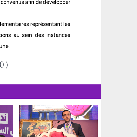
 convenus afin de développer
rlementaires représentant les
itions au sein des instances
une.
0 )