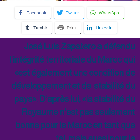
Facebook
Twitter
WhatsApp
Tumblr
Print
LinkedIn
José Luis Zapatero a défendu
l’intégrité territoriale du Maroc qui
«est également une condition de
développement et de stabilité du
pays». D’après lui, «la stabilité du
Royaume n’est pas seulement
bonne pour le Maroc en tant que
tel, mais aussi pour la