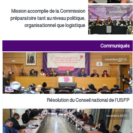
Mission accomplie de la Commission
26 janvier 2022
préparatoire tant au niveau politique,
organisationnel que logistique
Communiqués
22 novembre 2021
Résolution du Conseil national de l’USFP
9 novembre 2021