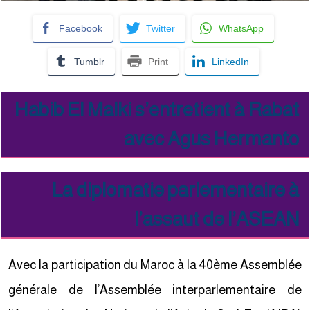
Facebook
Twitter
WhatsApp
Tumblr
Print
LinkedIn
Habib El Malki s’entretient à Rabat
avec Agus Hermanto
La diplomatie parlementaire à
l’assaut de l’ASEAN
Avec la participation du Maroc à la 40ème Assemblée
générale de l’Assemblée interparlementaire de