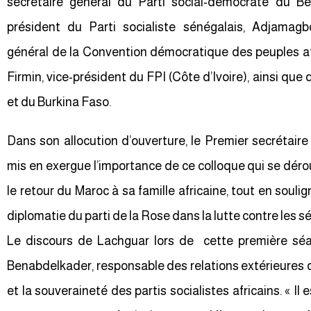
secrétaire général du Parti social-démocrate du B
président du Parti socialiste sénégalais, Adjamagb
général de la Convention démocratique des peuples af
Firmin, vice-président du FPI (Côte d’Ivoire), ainsi que
et du Burkina Faso.
Dans son allocution d’ouverture, le Premier secrétaire
mis en exergue l’importance de ce colloque qui se dér
le retour du Maroc à sa famille africaine, tout en soulig
diplomatie du parti de la Rose dans la lutte contre les s
Le discours de Lachguar lors de cette première 
Benabdelkader, responsable des relations extérieures de
et la souveraineté des partis socialistes africains. « Il 