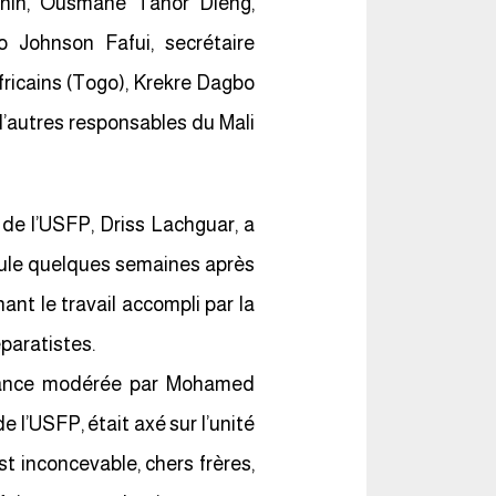
énin, Ousmane Tanor Dieng,
o Johnson Fafui, secrétaire
ricains (Togo), Krekre Dagbo
 d’autres responsables du Mali
 de l’USFP, Driss Lachguar, a
oule quelques semaines après
nant le travail accompli par la
éparatistes.
séance modérée par Mohamed
 l’USFP, était axé sur l’unité
est inconcevable, chers frères,