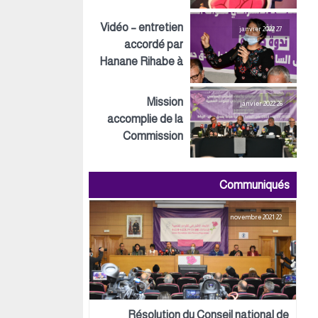
Inspirations ECO
Vidéo – entretien
27 janvier 2022
accordé par
Hanane Rihabe à
LeSiteInfo
Mission
26 janvier 2022
accomplie de la
Commission
préparatoire tant
au niveau
Communiqués
politique,
organisationnel
22 novembre 2021
que logistique
Résolution du Conseil national de