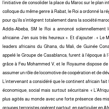
l’initiative de consolider la place du Maroc sur le plan in
colloque du même genre à Rabat, le Roi a ordonné la ré
pour qu’ils s’intègrent totalement dans la société maroca
Addis-Abeba, SM le Roi a annoncé solennellement l
africaine. J’en suis très heureux ». Et d’ajouter : « L
leaders africains du Ghana, du Mali, de Guinée Cona
appelé le Groupe de Casablanca, furent à l’époque à l’o
grâce à Feu Mohammed V, et le Royaume dispose de to
assumer un rôle de locomotive de coopération et de dé
L’intervenant a considéré que le continent africain fait 
économique, social mais surtout sécuritaire. « L’Afriqu
plus agités au monde avec une forte présence des mis
groupes terroristes opèrent partout, en particulier en Afr