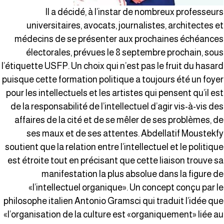
Il a décidé, à l’instar de nombreux professeur
universitaires, avocats, journalistes, architectes e
médecins de se présenter aux prochaines échéance
électorales, prévues le 8 septembre prochain, sou
l’étiquette USFP. Un choix qui n’est pas le fruit du hasar
puisque cette formation politique a toujours été un foye
pour les intellectuels et les artistes qui pensent qu’il es
de la responsabilité de l’intellectuel d’agir vis-à-vis de
affaires de la cité et de se mêler de ses problèmes, d
ses maux et de ses attentes. Abdellatif Moustekf
soutient que la relation entre l’intellectuel et le politiqu
est étroite tout en précisant que cette liaison trouve s
manifestation la plus absolue dans la figure d
«l’intellectuel organique». Un concept conçu par l
philosophe italien Antonio Gramsci qui traduit l’idée qu
«l’organisation de la culture est «organiquement» liée a