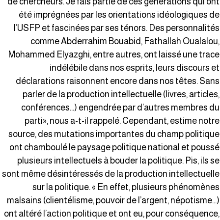
de chercheurs. Je fais partie de ces générations qui on
été imprégnées par les orientations idéologiques d
l’USFP et fascinées par ses ténors. Des personnalité
comme Abderrahim Bouabid, Fathallah Oualalou
Mohammed Elyazghi, entre autres, ont laissé une trac
indélébile dans nos esprits, leurs discours e
déclarations raisonnent encore dans nos têtes. San
parler de la production intellectuelle (livres, articles
conférences…) engendrée par d’autres membres d
parti», nous a-t-il rappelé. Cependant, estime notr
source, des mutations importantes du champ politiqu
ont chamboulé le paysage politique national et pouss
plusieurs intellectuels à bouder la politique. Pis, ils s
sont même désintéressés de la production intellectuell
sur la politique. « En effet, plusieurs phénomène
malsains (clientélisme, pouvoir de l’argent, népotisme…
ont altéré l’action politique et ont eu, pour conséquence