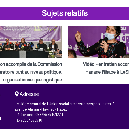
Sujets relatifs
ion accomplie de la Commission
Vidéo – entretien acco
ratoire tant au niveau politique,
Hanane Rihabe à LeSi
organisationnel que logistique
Adresse
Le siège central de l'Union socialiste des forces populaires : 9
avenue Alaraar - Hay riad - Rabat
Téléphone : 05 37 56 55 13/12/11
Fax : 05 37 56 55 10