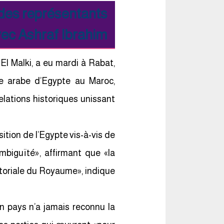
 des représentants
vec Ashraf Ibrahim
l Malki, a eu mardi à Rabat,
e arabe d’Egypte au Maroc,
elations historiques unissant
ition de l’Egypte vis-à-vis de
mbiguïté», affirmant que «la
rritoriale du Royaume», indique
n pays n’a jamais reconnu la