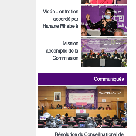
Inspirations ECO
Vidéo – entretien
27 janvier 2022
accordé par
Hanane Rihabe à
LeSiteInfo
Mission
26 janvier 2022
accomplie de la
Commission
préparatoire tant
au niveau
Communiqués
politique,
organisationnel
22 novembre 2021
que logistique
Résolution du Conseil national de