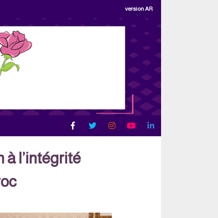
version AR
à l’intégrité
roc