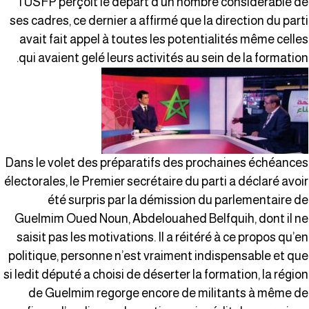
l’USFP perçoit le départ d’un nombre considérable d
ses cadres, ce dernier a affirmé que la direction du part
avait fait appel à toutes les potentialités même celle
qui avaient gelé leurs activités au sein de la formation
Dans le volet des préparatifs des prochaines échéance
électorales, le Premier secrétaire du parti a déclaré avoi
été surpris par la démission du parlementaire d
Guelmim Oued Noun, Abdelouahed Belfquih, dont il n
saisit pas les motivations. Il a réitéré à ce propos qu’e
politique, personne n’est vraiment indispensable et qu
si ledit député a choisi de déserter la formation, la régio
de Guelmim regorge encore de militants à même d