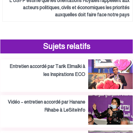
L’USFP estime que les orientations Royales rappellent aux
acteurs politiques, civils et économiques les priorités
auxquelles doit faire face notre pays
Sujets relatifs
Entretien accordé par Tarik Elmalki à
les Inspirations ECO
Vidéo – entretien accordé par Hanane
Rihabe à LeSiteInfo