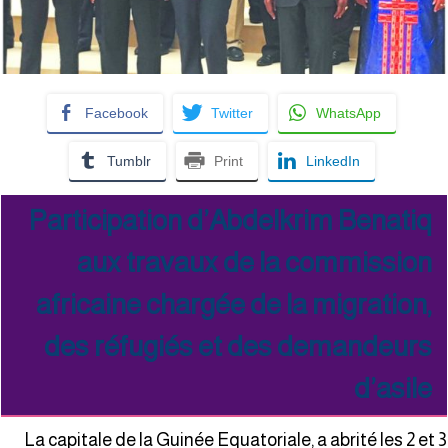
Facebook
Twitter
WhatsApp
Tumblr
Print
LinkedIn
Participation d’Abdelkrim Benatiq
aux travaux de la commission
africaine chargée de la migration,
des réfugiés et des demandeurs
d’asile
La capitale de la Guinée Equatoriale, a abrité les 2 et 