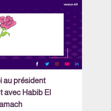
version AR
i au président
nt avec Habib El
hamach