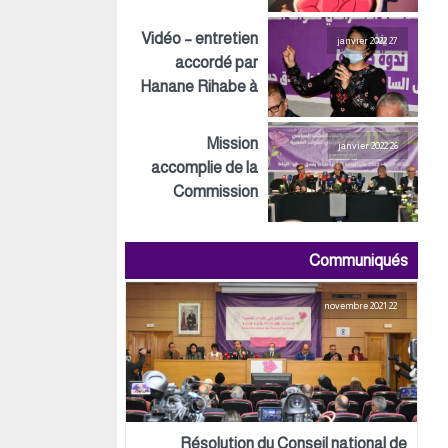
Inspirations ECO
Vidéo – entretien
27 janvier 2022
accordé par
Hanane Rihabe à
LeSiteInfo
Mission
26 janvier 2022
accomplie de la
Commission
préparatoire tant
au niveau
Communiqués
politique,
organisationnel
22 novembre 2021
que logistique
Résolution du Conseil national de