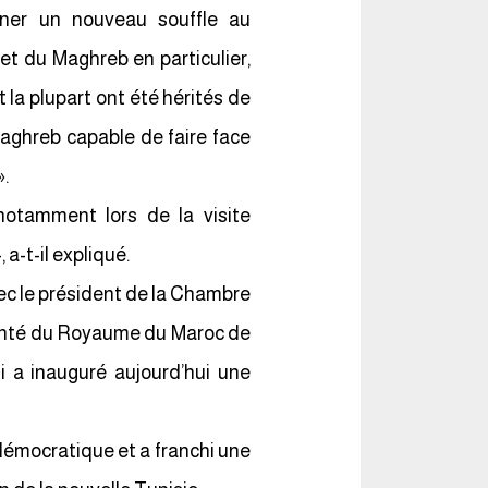
nner un nouveau souffle au
et du Maghreb en particulier,
 la plupart ont été hérités de
Maghreb capable de faire face
».
notamment lors de la visite
a-t-il expliqué.
ec le président de la Chambre
olonté du Royaume du Maroc de
i a inauguré aujourd’hui une
n démocratique et a franchi une