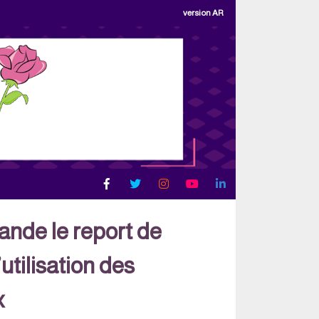
version AR
de le report de
’utilisation des
x