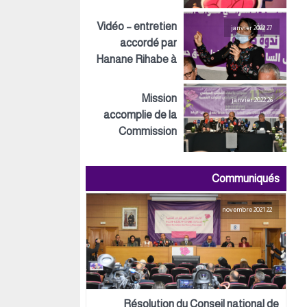
Inspirations ECO
Vidéo – entretien
27 janvier 2022
accordé par
Hanane Rihabe à
LeSiteInfo
Mission
26 janvier 2022
accomplie de la
Commission
préparatoire tant
au niveau
Communiqués
politique,
organisationnel
22 novembre 2021
que logistique
Résolution du Conseil national de