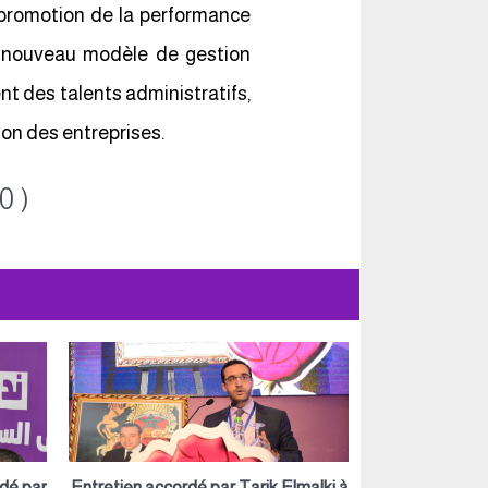
 promotion de la performance
un nouveau modèle de gestion
t des talents administratifs,
ion des entreprises.
0 )
rdé par
Entretien accordé par Tarik Elmalki à