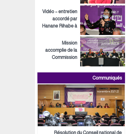
Inspirations ECO
Vidéo – entretien
27 janvier 2022
accordé par
Hanane Rihabe à
LeSiteInfo
Mission
26 janvier 2022
accomplie de la
Commission
préparatoire tant
au niveau
Communiqués
politique,
organisationnel
22 novembre 2021
que logistique
Résolution du Conseil national de