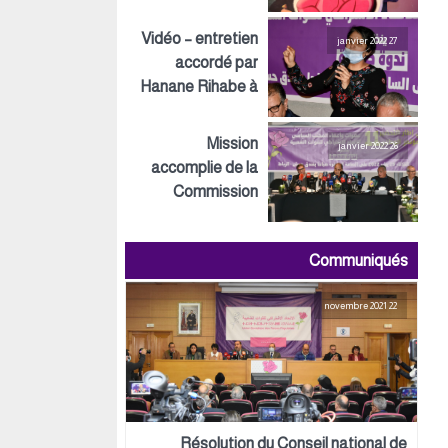
Inspirations ECO
Vidéo – entretien
27 janvier 2022
accordé par
Hanane Rihabe à
LeSiteInfo
Mission
26 janvier 2022
accomplie de la
Commission
préparatoire tant
au niveau
Communiqués
politique,
organisationnel
22 novembre 2021
que logistique
Résolution du Conseil national de