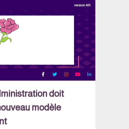
version AR
inistration doit
 nouveau modèle
nt