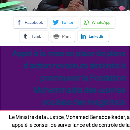
Facebook
Twitter
WhatsApp
Tumblr
Print
LinkedIn
Appel à la mise en place de plans
d’action novateurs destinés à
promouvoir la Fondation
Mohammadia des œuvres
sociales des magistrats
Le Ministre de la Justice, Mohamed Benabdelkader, 
appelé le conseil de surveillance et de contrôle de l