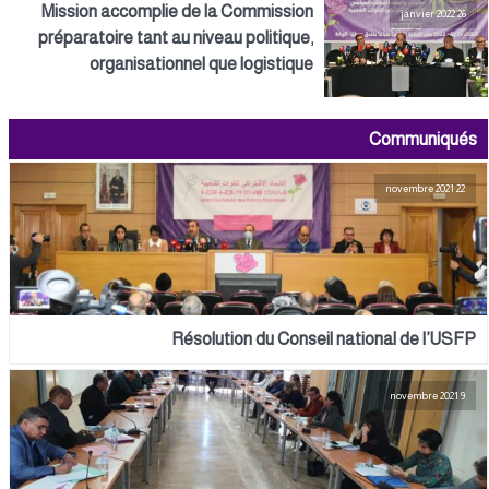
Mission accomplie de la Commission
26 janvier 2022
préparatoire tant au niveau politique,
organisationnel que logistique
Communiqués
22 novembre 2021
Résolution du Conseil national de l’USFP
9 novembre 2021