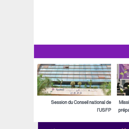
Session du Conseil national de
Miss
l’USFP
prépa