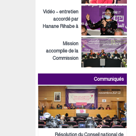
Inspirations ECO
Vidéo – entretien
27 janvier 2022
accordé par
Hanane Rihabe à
LeSiteInfo
Mission
26 janvier 2022
accomplie de la
Commission
préparatoire tant
au niveau
Communiqués
politique,
organisationnel
22 novembre 2021
que logistique
Résolution du Conseil national de