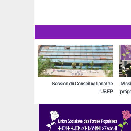
Session du Conseil national de
Miss
l’USFP
prépa