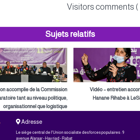
Visitors comments ( 
Sujets relatifs
ion accomplie de la Commission
Vidéo – entretien acco
ratoire tant au niveau politique,
Hanane Rihabe à LeSi
organisationnel que logistique
Adresse
Le siège central de l'Union socialiste des forces populaires : 9
avenue Alaraar - Hay riad - Rabat