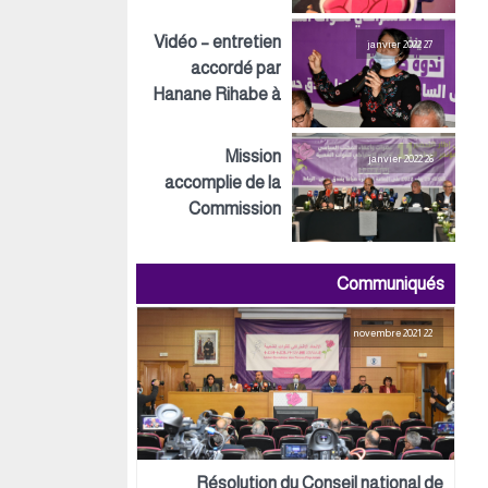
Inspirations ECO
Vidéo – entretien
27 janvier 2022
accordé par
Hanane Rihabe à
LeSiteInfo
Mission
26 janvier 2022
accomplie de la
Commission
préparatoire tant
au niveau
Communiqués
politique,
organisationnel
22 novembre 2021
que logistique
Résolution du Conseil national de