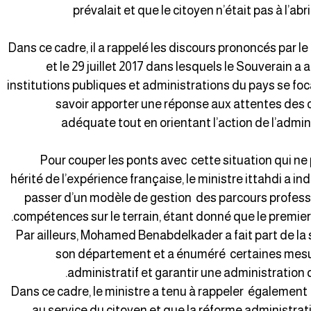
prévalait et que le citoyen n’était pas à l’a
Dans ce cadre, il a rappelé les discours prononcés par le
et le 29 juillet 2017 dans lesquels le Souverain a 
institutions publiques et administrations du pays se focal
savoir apporter une réponse aux attentes des c
adéquate tout en orientant l’action de l’admin
Pour couper les ponts avec cette situation qui ne
hérité de l’expérience française, le ministre ittahdi a i
passer d’un modèle de gestion des parcours professi
compétences sur le terrain, étant donné que le premier 
Par ailleurs, Mohamed Benabdelkader a fait part de la s
son département et a énuméré certaines mesu
administratif et garantir une administration 
Dans ce cadre, le ministre a tenu à rappeler également 
au service du citoyen et que la réforme administrat