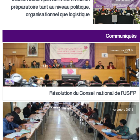
26 janvier 2022
préparatoire tant au niveau politique,
organisationnel que logistique
Communiqués
22 novembre 2021
Résolution du Conseil national de l’USFP
9 novembre 2021