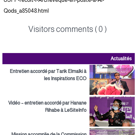
USFP-recoit-l-Archeveque-en-poste-a-Al-
Qods_a85048.html
Visitors comments ( 0 )
Actualités
Entretien accordé par Tarik Elmalki à
27 janvier 2022
les Inspirations ECO
Vidéo – entretien accordé par Hanane
27 janvier 2022
Rihabe à LeSiteInfo
Mission accomplie de la Commission