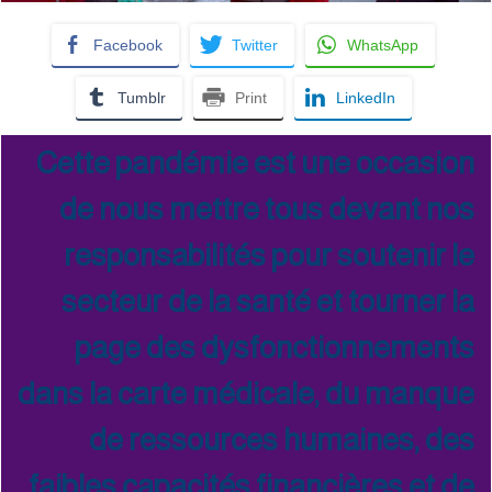
Facebook
Twitter
WhatsApp
Tumblr
Print
LinkedIn
Cette pandémie est une occasion
de nous mettre tous devant nos
responsabilités pour soutenir le
secteur de la santé et tourner la
page des dysfonctionnements
dans la carte médicale, du manque
de ressources humaines, des
faibles capacités financières et de