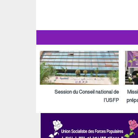
Session du Conseil national de
Miss
l’USFP
prépa