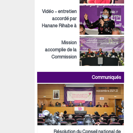
Inspirations ECO
Vidéo – entretien
27 janvier 2022
accordé par
Hanane Rihabe à
LeSiteInfo
Mission
26 janvier 2022
accomplie de la
Commission
préparatoire tant
au niveau
Communiqués
politique,
organisationnel
22 novembre 2021
que logistique
Résolution du Conseil national de