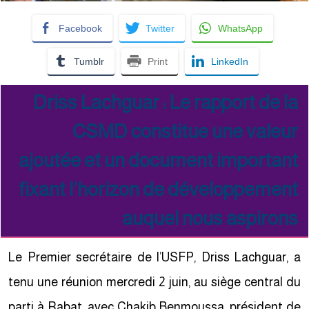
Facebook
Twitter
WhatsApp
Tumblr
Print
LinkedIn
Driss Lachguar : Le rapport de la
CSMD constitue une valeur
ajoutée et un document important
fixant l’horizon de développement
auquel nous aspirons
Le Premier secrétaire de l’USFP, Driss Lachguar, a
tenu une réunion mercredi 2 juin, au siège central du
parti à Rabat, avec Chakib Benmoussa, président de