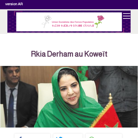
version AR
Rkia Derham au Koweït