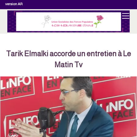
version AR
Tarik Elmalki accorde un entretien à Le
Matin Tv