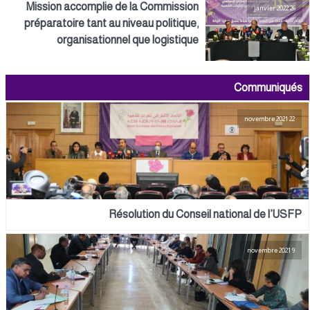
Mission accomplie de la Commission
26 janvier 2022
préparatoire tant au niveau politique,
organisationnel que logistique
Communiqués
22 novembre 2021
Résolution du Conseil national de l’USFP
9 novembre 2021