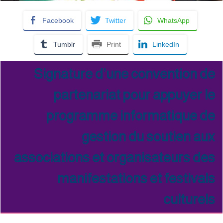
Facebook
Twitter
WhatsApp
Tumblr
Print
LinkedIn
Signature d’une convention de
partenariat pour appuyer le
programme informatique de
gestion du soutien aux
associations et organisateurs des
manifestations et festivals
culturels