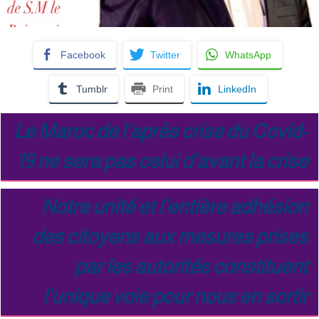
Facebook
Twitter
WhatsApp
Tumblr
Print
LinkedIn
Le Maroc de l’après crise du Covid-
19 ne sera pas celui d’avant la crise
Notre unité et l’entière adhésion
des citoyens aux mesures prises
par les autorités constituent
l’unique voie pour nous en sortir