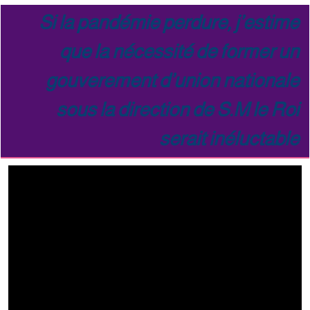
Si la pandémie perdure, j’estime
que la nécessité de former un
gouverement d’union nationale
sous la direction de S.M le Roi
serait inéluctable