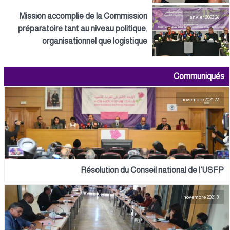
Mission accomplie de la Commission
26 janvier 2022
préparatoire tant au niveau politique,
organisationnel que logistique
Communiqués
22 novembre 2021
Résolution du Conseil national de l’USFP
9 novembre 2021