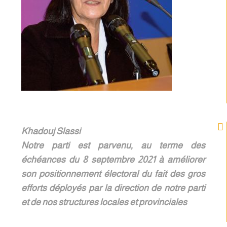
Khadouj Slassi
Notre parti est parvenu, au terme des
échéances du 8 septembre 2021 à améliorer
son positionnement électoral du fait des gros
efforts déployés par la direction de notre parti
et de nos structures locales et provinciales