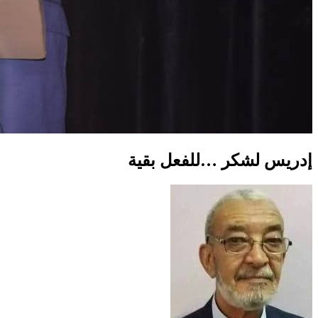
إدريس لشكر …للفعل بقية